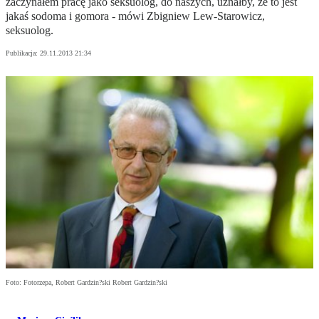
zaczynałem pracę jako seksuolog, do naszych, uznałby, że to jest
jakaś sodoma i gomora - mówi Zbigniew Lew-Starowicz,
seksuolog.
Publikacja:
29.11.2013 21:34
Foto: Fotorzepa, Robert Gardzin?ski Robert Gardzin?ski