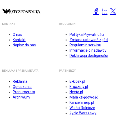
KONTAKT
REGULAMIN
O nas
Polityka Prywatności
Kontakt
Zmiana ustawień zgód
Napisz do nas
Regulamin serwisu
Informacje o nadawcy
Deklaracja dostępności
REKLAMA I PRENUMERATA
PARTNERZY
Reklama
E-kiosk.pl
Ogłoszenia
E-gazety.pl
Prenumerata
Nexto.pl
Archiwum
Mała księgowość
Kancelarierp.pl
Wieści Rolnicze
Życie Warszawy