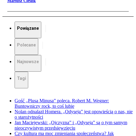
Mariusz Cieślik
Powiązane
Polecane
Najnowsze
Tagi
Gość „Plusa Minusa” poleca. Robert M. Wegner:
Buntowniczy rock, to coś lubię
Nolan odnalazł Homera. „Odyseja” jest opowieścią o nas, nie
o starożytności
Jan Maciejewski: „Ojczyzna” i „Odyseja” są o tym samym
nieoczywistym przedsięwzięciu
Czy kultura ma moc zmieniania społeczeństwa? Jak