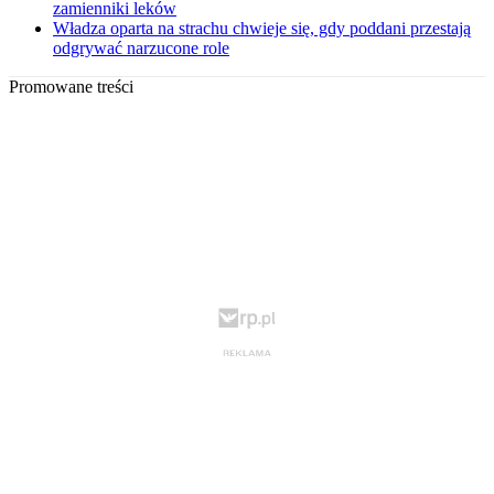
zamienniki leków
Władza oparta na strachu chwieje się, gdy poddani przestają
odgrywać narzucone role
Promowane treści