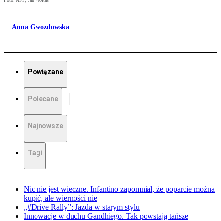
Foto: AFP, Jan Woitas
Anna Gwozdowska
Powiązane
Polecane
Najnowsze
Tagi
Nic nie jest wieczne. Infantino zapomniał, że poparcie można
kupić, ale wierności nie
„#Drive Rally”: Jazda w starym stylu
Innowacje w duchu Gandhiego. Tak powstają tańsze