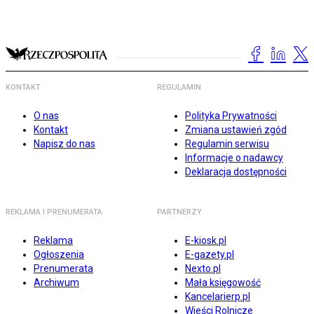
KONTAKT
REGULAMIN
O nas
Polityka Prywatności
Kontakt
Zmiana ustawień zgód
Napisz do nas
Regulamin serwisu
Informacje o nadawcy
Deklaracja dostępności
REKLAMA I PRENUMERATA
PARTNERZY
Reklama
E-kiosk.pl
Ogłoszenia
E-gazety.pl
Prenumerata
Nexto.pl
Archiwum
Mała księgowość
Kancelarierp.pl
Wieści Rolnicze