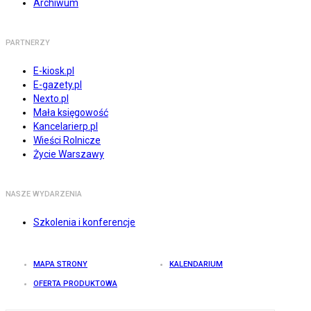
Archiwum
PARTNERZY
E-kiosk.pl
E-gazety.pl
Nexto.pl
Mała księgowość
Kancelarierp.pl
Wieści Rolnicze
Życie Warszawy
NASZE WYDARZENIA
Szkolenia i konferencje
MAPA STRONY
KALENDARIUM
OFERTA PRODUKTOWA