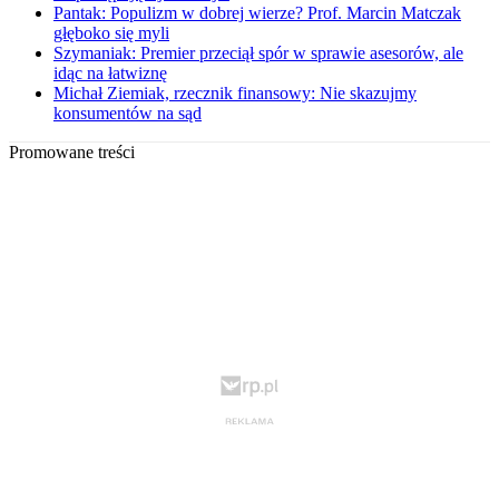
Pantak: Populizm w dobrej wierze? Prof. Marcin Matczak
głęboko się myli
Szymaniak: Premier przeciął spór w sprawie asesorów, ale
idąc na łatwiznę
Michał Ziemiak, rzecznik finansowy: Nie skazujmy
konsumentów na sąd
Promowane treści