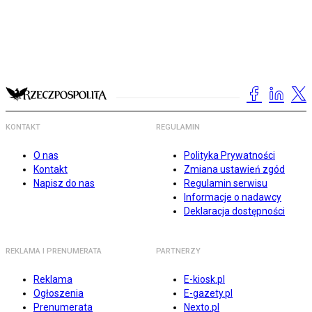
KONTAKT
REGULAMIN
O nas
Polityka Prywatności
Kontakt
Zmiana ustawień zgód
Napisz do nas
Regulamin serwisu
Informacje o nadawcy
Deklaracja dostępności
REKLAMA I PRENUMERATA
PARTNERZY
Reklama
E-kiosk.pl
Ogłoszenia
E-gazety.pl
Prenumerata
Nexto.pl