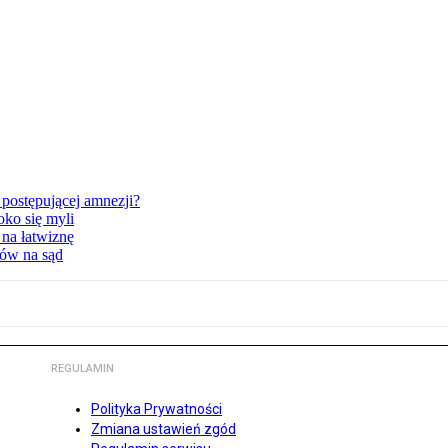
postępującej amnezji?
oko się myli
 na łatwiznę
tów na sąd
REGULAMIN
Polityka Prywatności
Zmiana ustawień zgód