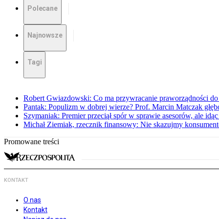
Polecane
Najnowsze
Tagi
Robert Gwiazdowski: Co ma przywracanie praworządności do 
Pantak: Populizm w dobrej wierze? Prof. Marcin Matczak głęb
Szymaniak: Premier przeciął spór w sprawie asesorów, ale idąc
Michał Ziemiak, rzecznik finansowy: Nie skazujmy konsumen
Promowane treści
KONTAKT
O nas
Kontakt