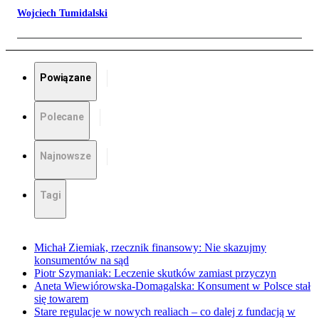
Wojciech Tumidalski
Powiązane
Polecane
Najnowsze
Tagi
Michał Ziemiak, rzecznik finansowy: Nie skazujmy
konsumentów na sąd
Piotr Szymaniak: Leczenie skutków zamiast przyczyn
Aneta Wiewiórowska-Domagalska: Konsument w Polsce stał
się towarem
Stare regulacje w nowych realiach – co dalej z fundacją w