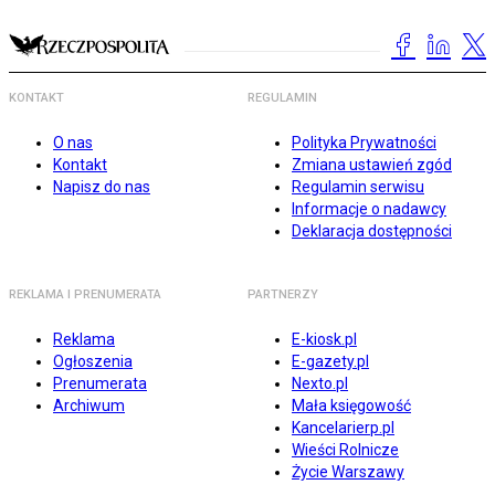
KONTAKT
REGULAMIN
O nas
Polityka Prywatności
Kontakt
Zmiana ustawień zgód
Napisz do nas
Regulamin serwisu
Informacje o nadawcy
Deklaracja dostępności
REKLAMA I PRENUMERATA
PARTNERZY
Reklama
E-kiosk.pl
Ogłoszenia
E-gazety.pl
Prenumerata
Nexto.pl
Archiwum
Mała księgowość
Kancelarierp.pl
Wieści Rolnicze
Życie Warszawy