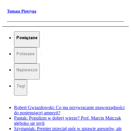
Tomasz Pietryga
Powiązane
Polecane
Najnowsze
Tagi
Robert Gwiazdowski: Co ma przywracanie praworządności
do postępującej amnezji?
Pantak: Populizm w dobrej wierze? Prof. Marcin Matczak
głęboko się myli
Szymaniak: Premier przeciął spór w sprawie asesorów, ale