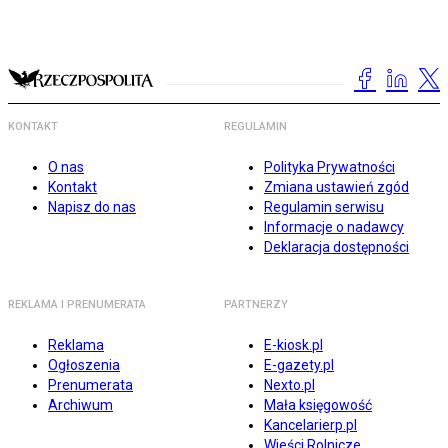
KONTAKT
REGULAMIN
O nas
Polityka Prywatności
Kontakt
Zmiana ustawień zgód
Napisz do nas
Regulamin serwisu
Informacje o nadawcy
Deklaracja dostępności
REKLAMA I PRENUMERATA
PARTNERZY
Reklama
E-kiosk.pl
Ogłoszenia
E-gazety.pl
Prenumerata
Nexto.pl
Archiwum
Mała księgowość
Kancelarierp.pl
Wieści Rolnicze