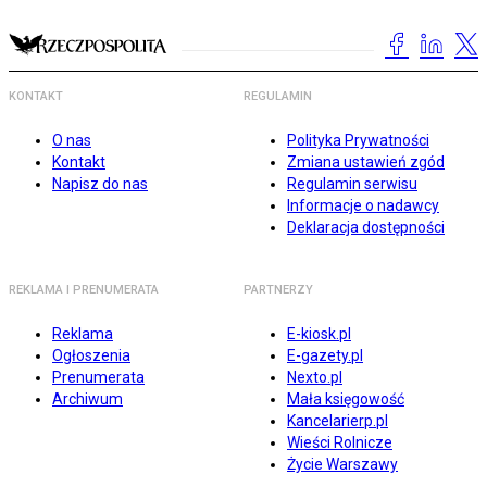
KONTAKT
REGULAMIN
O nas
Polityka Prywatności
Kontakt
Zmiana ustawień zgód
Napisz do nas
Regulamin serwisu
Informacje o nadawcy
Deklaracja dostępności
REKLAMA I PRENUMERATA
PARTNERZY
Reklama
E-kiosk.pl
Ogłoszenia
E-gazety.pl
Prenumerata
Nexto.pl
Archiwum
Mała księgowość
Kancelarierp.pl
Wieści Rolnicze
Życie Warszawy