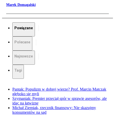
Marek Domagalski
Powiązane
Polecane
Najnowsze
Tagi
Pantak: Populizm w dobrej wierze? Prof. Marcin Matczak
głęboko się myli
Szymaniak: Premier przeciął spór w sprawie asesorów, ale
idąc na łatwiznę
Michał Ziemiak, rzecznik finansowy: Nie skazujmy
konsumentów na sąd