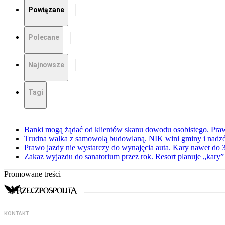
Powiązane
Polecane
Najnowsze
Tagi
Banki mogą żądać od klientów skanu dowodu osobistego. Praw
Trudna walka z samowolą budowlaną. NIK wini gminy i nadzór
Prawo jazdy nie wystarczy do wynajęcia auta. Kary nawet do 30
Zakaz wyjazdu do sanatorium przez rok. Resort planuje „kary”
Promowane treści
KONTAKT