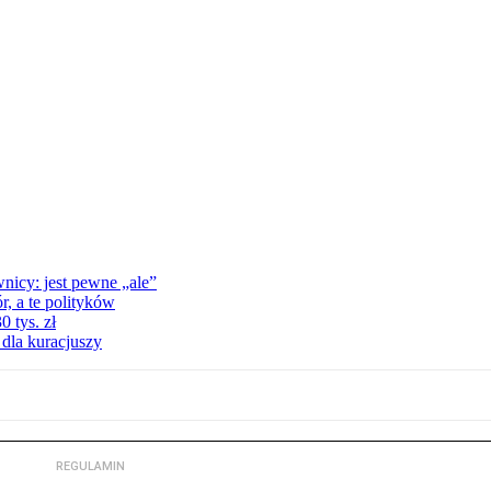
nicy: jest pewne „ale”
, a te polityków
 tys. zł
 dla kuracjuszy
REGULAMIN