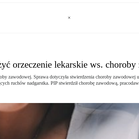
yć orzeczenie lekarskie ws. chorob
roby zawodowej. Sprawa dotyczyła stwierdzenia choroby zawodowej u p
ych ruchów nadgarstka. PIP stwierdził chorobę zawodową, pracodawca