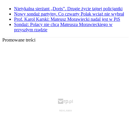
Nietykalna sierżant „Doris”. Drugie życie tajnej policjantki
Nowy sondaż partyjny. Co czwarty Polak wciąż nie wybrał
Prof. Karol Karski: Mateusz Morawiecki nadal jest w PiS
Sondaż: Polacy nie chcą Mateusza Morawieckiego w
przyszłym rządzie
Promowane treści