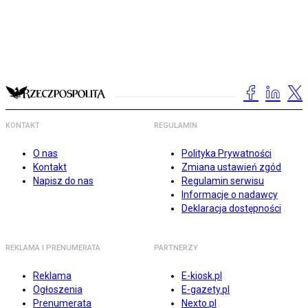
KONTAKT
REGULAMIN
O nas
Polityka Prywatności
Kontakt
Zmiana ustawień zgód
Napisz do nas
Regulamin serwisu
Informacje o nadawcy
Deklaracja dostępności
REKLAMA I PRENUMERATA
PARTNERZY
Reklama
E-kiosk.pl
Ogłoszenia
E-gazety.pl
Prenumerata
Nexto.pl