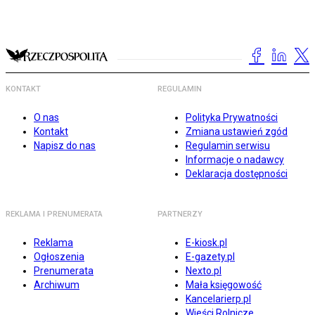
KONTAKT
REGULAMIN
O nas
Polityka Prywatności
Kontakt
Zmiana ustawień zgód
Napisz do nas
Regulamin serwisu
Informacje o nadawcy
Deklaracja dostępności
REKLAMA I PRENUMERATA
PARTNERZY
Reklama
E-kiosk.pl
Ogłoszenia
E-gazety.pl
Prenumerata
Nexto.pl
Archiwum
Mała księgowość
Kancelarierp.pl
Wieści Rolnicze