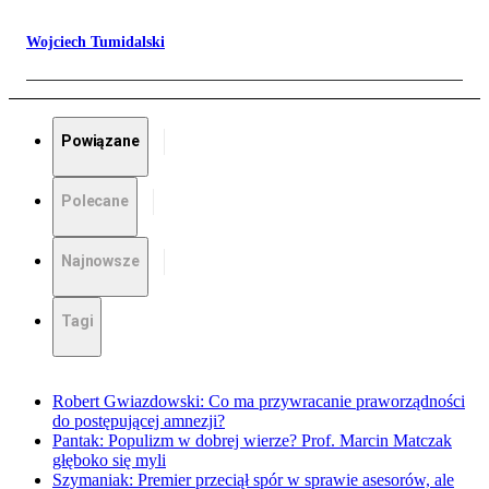
Wojciech Tumidalski
Powiązane
Polecane
Najnowsze
Tagi
Robert Gwiazdowski: Co ma przywracanie praworządności
do postępującej amnezji?
Pantak: Populizm w dobrej wierze? Prof. Marcin Matczak
głęboko się myli
Szymaniak: Premier przeciął spór w sprawie asesorów, ale