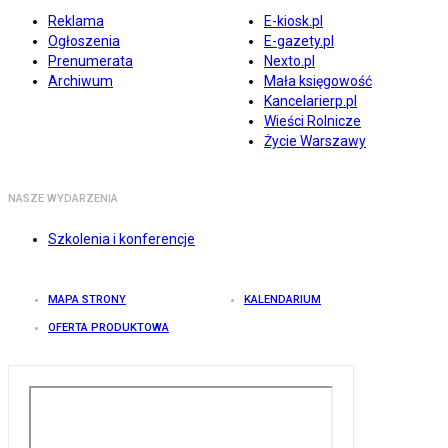
Reklama
E-kiosk.pl
Ogłoszenia
E-gazety.pl
Prenumerata
Nexto.pl
Archiwum
Mała księgowość
Kancelarierp.pl
Wieści Rolnicze
Życie Warszawy
NASZE WYDARZENIA
Szkolenia i konferencje
MAPA STRONY
KALENDARIUM
OFERTA PRODUKTOWA