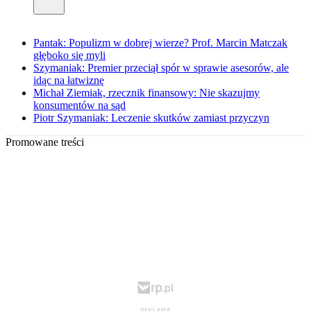
Pantak: Populizm w dobrej wierze? Prof. Marcin Matczak
głęboko się myli
Szymaniak: Premier przeciął spór w sprawie asesorów, ale
idąc na łatwiznę
Michał Ziemiak, rzecznik finansowy: Nie skazujmy
konsumentów na sąd
Piotr Szymaniak: Leczenie skutków zamiast przyczyn
Promowane treści