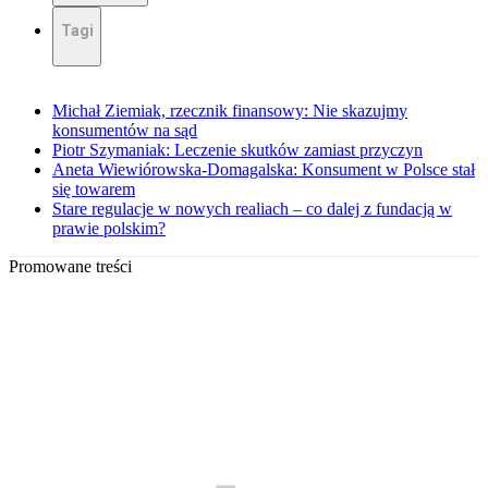
Tagi
Michał Ziemiak, rzecznik finansowy: Nie skazujmy
konsumentów na sąd
Piotr Szymaniak: Leczenie skutków zamiast przyczyn
Aneta Wiewiórowska-Domagalska: Konsument w Polsce stał
się towarem
Stare regulacje w nowych realiach – co dalej z fundacją w
prawie polskim?
Promowane treści