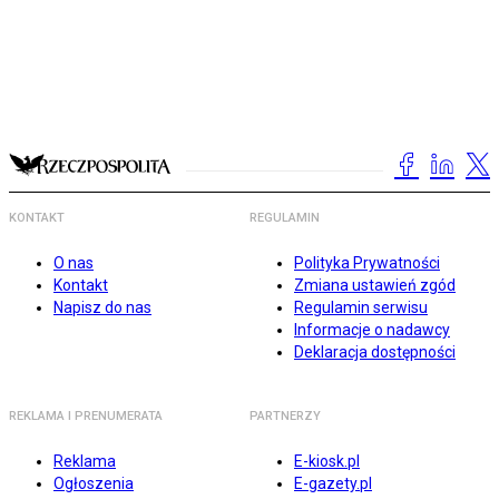
KONTAKT
REGULAMIN
O nas
Polityka Prywatności
Kontakt
Zmiana ustawień zgód
Napisz do nas
Regulamin serwisu
Informacje o nadawcy
Deklaracja dostępności
REKLAMA I PRENUMERATA
PARTNERZY
Reklama
E-kiosk.pl
Ogłoszenia
E-gazety.pl