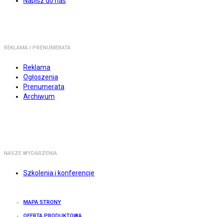
Napisz do nas
REKLAMA I PRENUMERATA
Reklama
Ogłoszenia
Prenumerata
Archiwum
NASZE WYDARZENIA
Szkolenia i konferencje
MAPA STRONY
OFERTA PRODUKTOWA