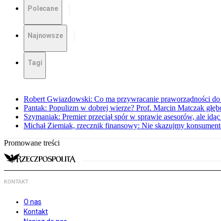
Polecane
Najnowsze
Tagi
Robert Gwiazdowski: Co ma przywracanie praworządności do 
Pantak: Populizm w dobrej wierze? Prof. Marcin Matczak głęb
Szymaniak: Premier przeciął spór w sprawie asesorów, ale idąc
Michał Ziemiak, rzecznik finansowy: Nie skazujmy konsumen
Promowane treści
KONTAKT
O nas
Kontakt