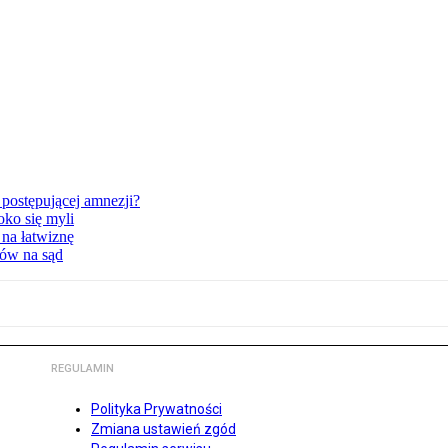
postępującej amnezji?
oko się myli
 na łatwiznę
tów na sąd
REGULAMIN
Polityka Prywatności
Zmiana ustawień zgód