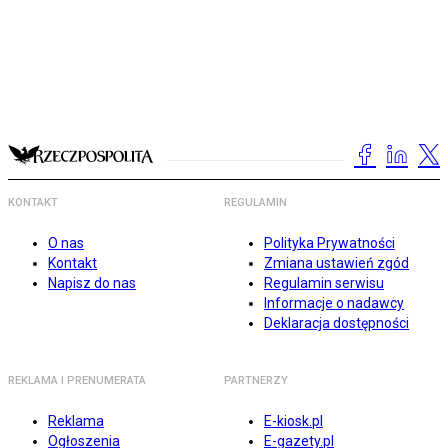
KONTAKT
REGULAMIN
O nas
Polityka Prywatności
Kontakt
Zmiana ustawień zgód
Napisz do nas
Regulamin serwisu
Informacje o nadawcy
Deklaracja dostępności
REKLAMA I PRENUMERATA
PARTNERZY
Reklama
E-kiosk.pl
Ogłoszenia
E-gazety.pl