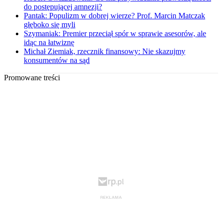
do postępującej amnezji?
Pantak: Populizm w dobrej wierze? Prof. Marcin Matczak
głęboko się myli
Szymaniak: Premier przeciął spór w sprawie asesorów, ale
idąc na łatwiznę
Michał Ziemiak, rzecznik finansowy: Nie skazujmy
konsumentów na sąd
Promowane treści