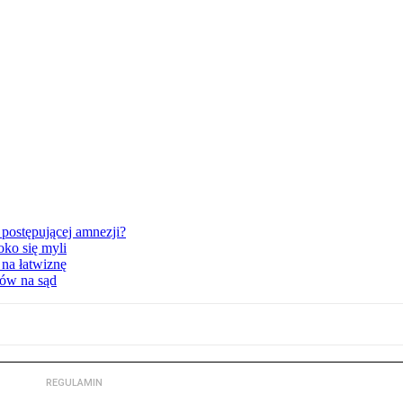
postępującej amnezji?
oko się myli
 na łatwiznę
tów na sąd
REGULAMIN