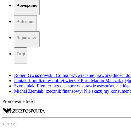
Powiązane
Polecane
Najnowsze
Tagi
Robert Gwiazdowski: Co ma przywracanie praworządności do 
Pantak: Populizm w dobrej wierze? Prof. Marcin Matczak głęb
Szymaniak: Premier przeciął spór w sprawie asesorów, ale idąc
Michał Ziemiak, rzecznik finansowy: Nie skazujmy konsumen
Promowane treści
KONTAKT