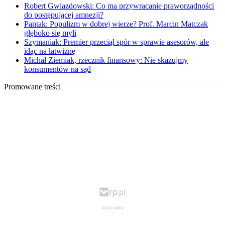
Robert Gwiazdowski: Co ma przywracanie praworządności
do postępującej amnezji?
Pantak: Populizm w dobrej wierze? Prof. Marcin Matczak
głęboko się myli
Szymaniak: Premier przeciął spór w sprawie asesorów, ale
idąc na łatwiznę
Michał Ziemiak, rzecznik finansowy: Nie skazujmy
konsumentów na sąd
Promowane treści