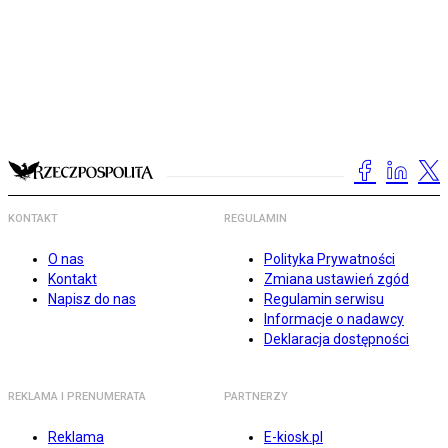
KONTAKT
REGULAMIN
O nas
Polityka Prywatności
Kontakt
Zmiana ustawień zgód
Napisz do nas
Regulamin serwisu
Informacje o nadawcy
Deklaracja dostępności
REKLAMA I PRENUMERATA
PARTNERZY
Reklama
E-kiosk.pl