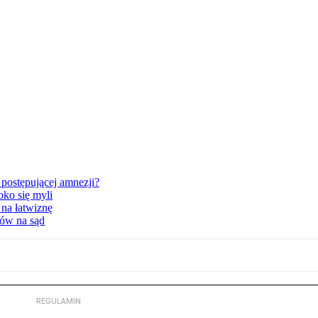
postępującej amnezji?
oko się myli
 na łatwiznę
tów na sąd
REGULAMIN