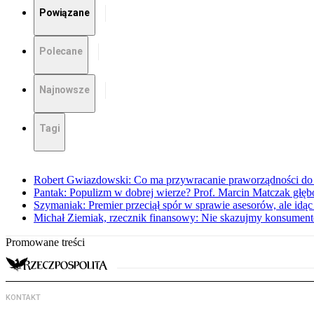
Powiązane
Polecane
Najnowsze
Tagi
Robert Gwiazdowski: Co ma przywracanie praworządności do 
Pantak: Populizm w dobrej wierze? Prof. Marcin Matczak głęb
Szymaniak: Premier przeciął spór w sprawie asesorów, ale idąc
Michał Ziemiak, rzecznik finansowy: Nie skazujmy konsumen
Promowane treści
KONTAKT