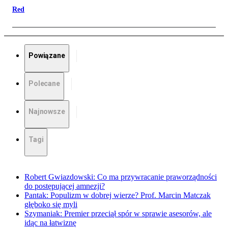
Red
Powiązane
Polecane
Najnowsze
Tagi
Robert Gwiazdowski: Co ma przywracanie praworządności
do postępującej amnezji?
Pantak: Populizm w dobrej wierze? Prof. Marcin Matczak
głęboko się myli
Szymaniak: Premier przeciął spór w sprawie asesorów, ale
idąc na łatwiznę