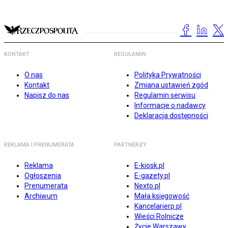
KONTAKT
REGULAMIN
O nas
Polityka Prywatności
Kontakt
Zmiana ustawień zgód
Napisz do nas
Regulamin serwisu
Informacje o nadawcy
Deklaracja dostępności
REKLAMA I PRENUMERATA
PARTNERZY
Reklama
E-kiosk.pl
Ogłoszenia
E-gazety.pl
Prenumerata
Nexto.pl
Archiwum
Mała księgowość
Kancelarierp.pl
Wieści Rolnicze
Życie Warszawy