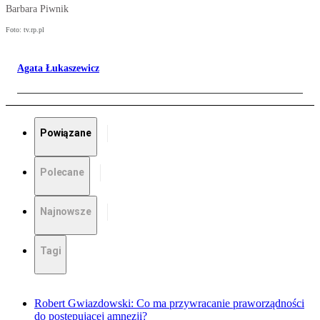
Barbara Piwnik
Foto: tv.rp.pl
Agata Łukaszewicz
Powiązane
Polecane
Najnowsze
Tagi
Robert Gwiazdowski: Co ma przywracanie praworządności
do postępującej amnezji?