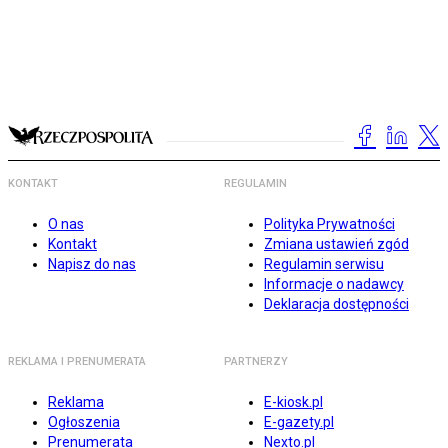
KONTAKT
REGULAMIN
O nas
Polityka Prywatności
Kontakt
Zmiana ustawień zgód
Napisz do nas
Regulamin serwisu
Informacje o nadawcy
Deklaracja dostępności
REKLAMA I PRENUMERATA
PARTNERZY
Reklama
E-kiosk.pl
Ogłoszenia
E-gazety.pl
Prenumerata
Nexto.pl