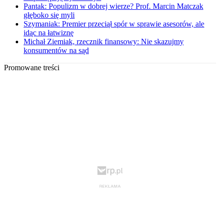
Pantak: Populizm w dobrej wierze? Prof. Marcin Matczak
głęboko się myli
Szymaniak: Premier przeciął spór w sprawie asesorów, ale
idąc na łatwiznę
Michał Ziemiak, rzecznik finansowy: Nie skazujmy
konsumentów na sąd
Promowane treści