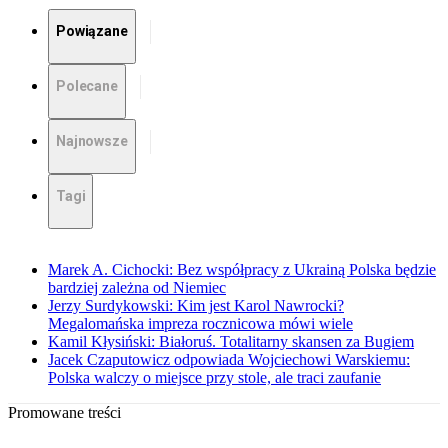
Powiązane
Polecane
Najnowsze
Tagi
Marek A. Cichocki: Bez współpracy z Ukrainą Polska będzie
bardziej zależna od Niemiec
Jerzy Surdykowski: Kim jest Karol Nawrocki?
Megalomańska impreza rocznicowa mówi wiele
Kamil Kłysiński: Białoruś. Totalitarny skansen za Bugiem
Jacek Czaputowicz odpowiada Wojciechowi Warskiemu:
Polska walczy o miejsce przy stole, ale traci zaufanie
Promowane treści