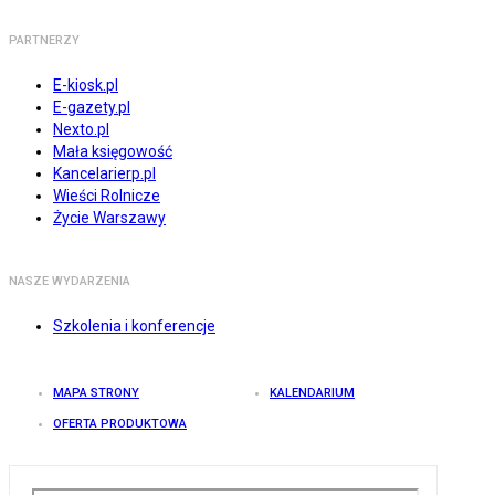
PARTNERZY
E-kiosk.pl
E-gazety.pl
Nexto.pl
Mała księgowość
Kancelarierp.pl
Wieści Rolnicze
Życie Warszawy
NASZE WYDARZENIA
Szkolenia i konferencje
MAPA STRONY
KALENDARIUM
OFERTA PRODUKTOWA