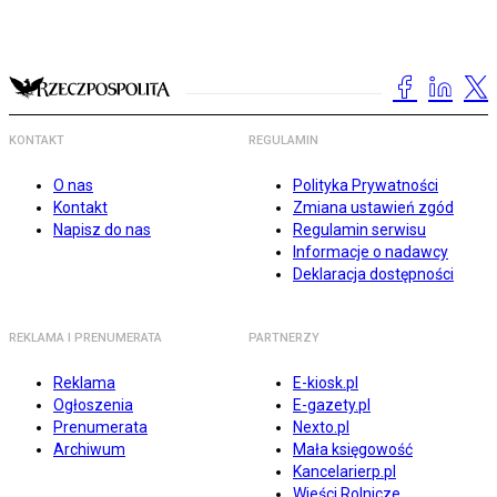
KONTAKT
REGULAMIN
O nas
Polityka Prywatności
Kontakt
Zmiana ustawień zgód
Napisz do nas
Regulamin serwisu
Informacje o nadawcy
Deklaracja dostępności
REKLAMA I PRENUMERATA
PARTNERZY
Reklama
E-kiosk.pl
Ogłoszenia
E-gazety.pl
Prenumerata
Nexto.pl
Archiwum
Mała księgowość
Kancelarierp.pl
Wieści Rolnicze