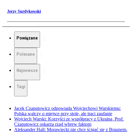
Jerzy Surdykowski
Powiązane
Polecane
Najnowsze
Tagi
Jacek Czaputowicz odpowiada Wojciechowi Warskiemu:
Polska walczy o miejsce przy stole, ale traci zaufanie
Wojciech Warski: Korzyści ze współpracy z Ukrainą. Prof.
Czaputowicz oskarża rząd wbrew faktom
Aleksander Hall: Morawiecki nie chce ścigać się z Braunem.