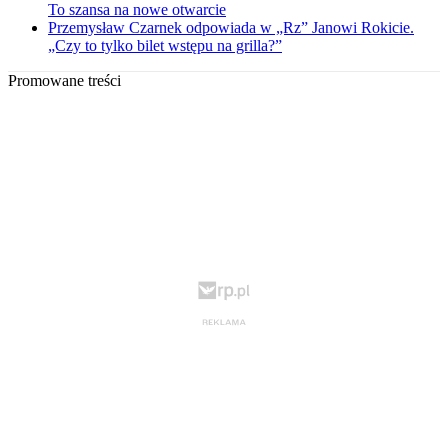
To szansa na nowe otwarcie
Przemysław Czarnek odpowiada w „Rz” Janowi Rokicie.
„Czy to tylko bilet wstępu na grilla?”
Promowane treści