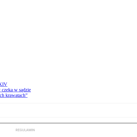
 XIV
w czeka w sądzie
ich krawatach”
REGULAMIN