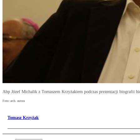
Abp Józef Michalik z Tomaszem Krzyżakiem podczas prezentacji biografii hie
Foto: arch. autora
Tomasz Krzyżak