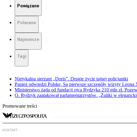
Powiązane
Polecane
Najnowsze
Tagi
Nietykalna sierżant „Doris”. Drugie życie tajnej policjantki
Papież odwiedzi Polskę. Są pierwsze szczegóły wizyty Leona
Ministerstwo żąda od fundacji ojca Rydzyka 210 mln zł. Poze
O. Rydzyk zaatakował parlamentarzystów. „Żuliki w eleganck
Promowane treści
KONTAKT