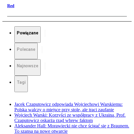
Red
Powiązane
Polecane
Najnowsze
Tagi
Jacek Czaputowicz odpowiada Wojciechowi Warskiemu:
Polska walczy o miejsce przy stole, ale traci zaufanie
Wojciech Warski: Korzyści ze współpracy z Ukrainą. Prof.
Czaputowicz oskarża rząd wbrew faktom
Aleksander Hall: Morawiecki nie chce ścigać się z Braunem.
To szansa na nowe otwarcie