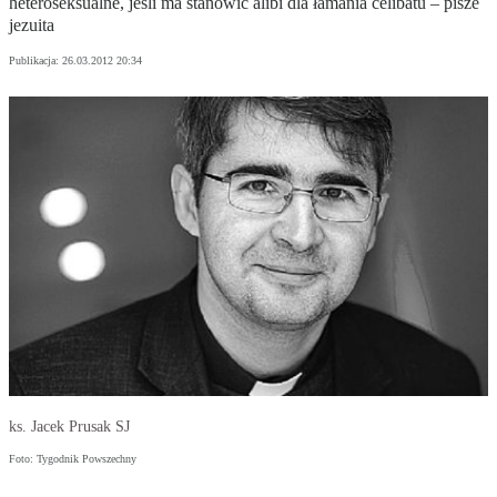
heteroseksualne, jeśli ma stanowić alibi dla łamania celibatu – pisze
jezuita
Publikacja:
26.03.2012 20:34
ks. Jacek Prusak SJ
Foto: Tygodnik Powszechny