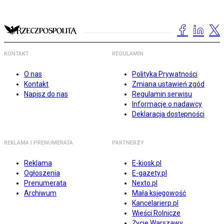
KONTAKT
REGULAMIN
O nas
Polityka Prywatności
Kontakt
Zmiana ustawień zgód
Napisz do nas
Regulamin serwisu
Informacje o nadawcy
Deklaracja dostępności
REKLAMA I PRENUMERATA
PARTNERZY
Reklama
E-kiosk.pl
Ogłoszenia
E-gazety.pl
Prenumerata
Nexto.pl
Archiwum
Mała księgowość
Kancelarierp.pl
Wieści Rolnicze
Życie Warszawy