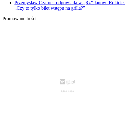
Przemysław Czarnek odpowiada w „Rz” Janowi Rokicie.
„Czy to tylko bilet wstępu na grilla?”
Promowane treści