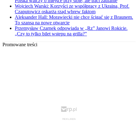
Polska walczy o miejsce przy stole, ale traci zaufanie
Wojciech Warski: Korzyści ze współpracy z Ukrainą. Prof.
Czaputowicz oskarża rząd wbrew faktom
Aleksander Hall: Morawiecki nie chce ścigać się z Braunem.
To szansa na nowe otwarcie
Przemysław Czarnek odpowiada w „Rz” Janowi Rokicie.
„Czy to tylko bilet wstępu na grilla?”
Promowane treści