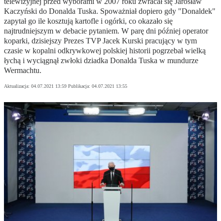
telewizyjnej przed wyborami w 2007 roku zwracał się Jarosław
Kaczyński do Donalda Tuska. Spoważniał dopiero gdy "Donaldek"
zapytał go ile kosztują kartofle i ogórki, co okazało się
najtrudniejszym w debacie pytaniem. W parę dni później operator
koparki, dzisiejszy Prezes TVP Jacek Kurski pracujący w tym
czasie w kopalni odkrywkowej polskiej historii pogrzebał wielką
łychą i wyciągnął zwłoki dziadka Donalda Tuska w mundurze
Wermachtu.
Aktualizacja:
04.07.2021 13:59
Publikacja:
04.07.2021 13:55