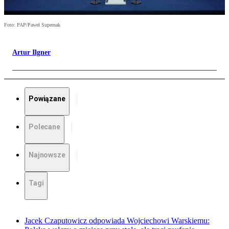
Foto: PAP/Paweł Supernak
Artur Ilgner
Powiązane
Polecane
Najnowsze
Tagi
Jacek Czaputowicz odpowiada Wojciechowi Warskiemu: