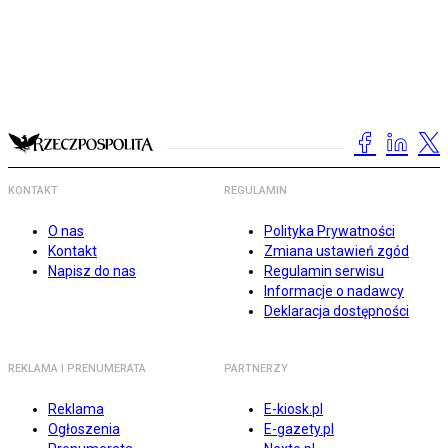
KONTAKT
REGULAMIN
O nas
Polityka Prywatności
Kontakt
Zmiana ustawień zgód
Napisz do nas
Regulamin serwisu
Informacje o nadawcy
Deklaracja dostępności
REKLAMA I PRENUMERATA
PARTNERZY
Reklama
E-kiosk.pl
Ogłoszenia
E-gazety.pl