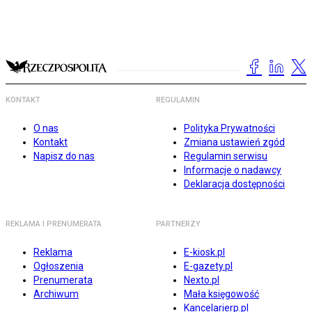
KONTAKT
REGULAMIN
O nas
Polityka Prywatności
Kontakt
Zmiana ustawień zgód
Napisz do nas
Regulamin serwisu
Informacje o nadawcy
Deklaracja dostępności
REKLAMA I PRENUMERATA
PARTNERZY
Reklama
E-kiosk.pl
Ogłoszenia
E-gazety.pl
Prenumerata
Nexto.pl
Archiwum
Mała księgowość
Kancelarierp.pl