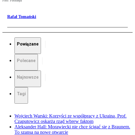
Foto: Fotorzepa
Rafał Tomański
Powiązane
Polecane
Najnowsze
Tagi
Wojciech Warski: Korzyści ze współpracy z Ukrainą. Prof.
Czaputowicz oskarża rząd wbrew faktom
Aleksander Hall: Morawiecki nie chce ścigać się z Braunem.
To szansa na nowe otwarcie