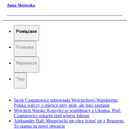
Anna Słojewska
Powiązane
Polecane
Najnowsze
Tagi
Jacek Czaputowicz odpowiada Wojciechowi Warskiemu:
Polska walczy o miejsce przy stole, ale traci zaufanie
Wojciech Warski: Korzyści ze współpracy z Ukrainą. Prof.
Czaputowicz oskarża rząd wbrew faktom
Aleksander Hall: Morawiecki nie chce ścigać się z Braunem.
To szansa na nowe otwarcie