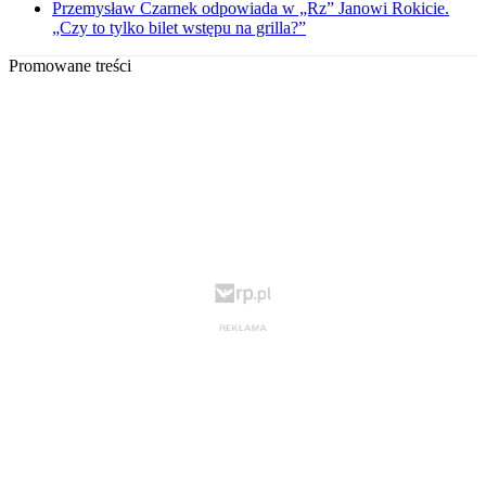
Przemysław Czarnek odpowiada w „Rz” Janowi Rokicie.
„Czy to tylko bilet wstępu na grilla?”
Promowane treści