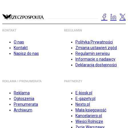
KONTAKT
REGULAMIN
O nas
Polityka Prywatności
Kontakt
Zmiana ustawień zgód
Napisz do nas
Regulamin serwisu
Informacje o nadawcy
Deklaracja dostępności
REKLAMA I PRENUMERATA
PARTNERZY
Reklama
E-kiosk.pl
Ogłoszenia
E-gazety.pl
Prenumerata
Nexto.pl
Archiwum
Mała księgowość
Kancelarierp.pl
Wieści Rolnicze
Życie Warszawy