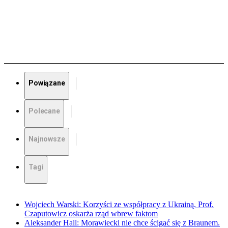
Powiązane
Polecane
Najnowsze
Tagi
Wojciech Warski: Korzyści ze współpracy z Ukrainą. Prof.
Czaputowicz oskarża rząd wbrew faktom
Aleksander Hall: Morawiecki nie chce ścigać się z Braunem.