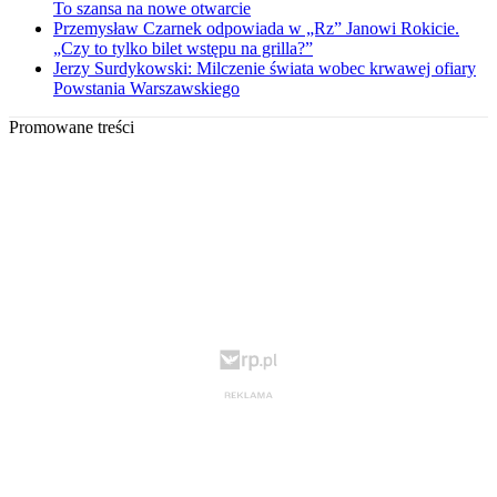
To szansa na nowe otwarcie
Przemysław Czarnek odpowiada w „Rz” Janowi Rokicie.
„Czy to tylko bilet wstępu na grilla?”
Jerzy Surdykowski: Milczenie świata wobec krwawej ofiary
Powstania Warszawskiego
Promowane treści