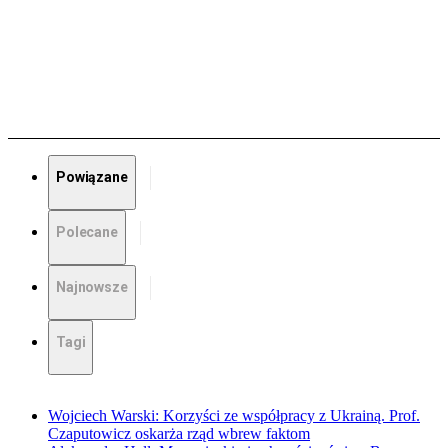
Powiązane
Polecane
Najnowsze
Tagi
Wojciech Warski: Korzyści ze współpracy z Ukrainą. Prof.
Czaputowicz oskarża rząd wbrew faktom