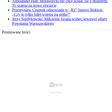
Aleksander Hall: Morawiecki nie chce ścigać się z Braunem.
To szansa na nowe otwarcie
Przemysław Czarnek odpowiada w „Rz” Janowi Rokicie.
„Czy to tylko bilet wstępu na grilla?”
Jerzy Surdykowski: Milczenie świata wobec krwawej ofiary
Powstania Warszawskiego
Promowane treści