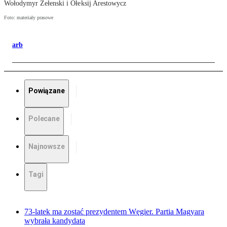
Wołodymyr Zełenski i Ołeksij Arestowycz
Foto: materiały prasowe
arb
Powiązane
Polecane
Najnowsze
Tagi
73-latek ma zostać prezydentem Węgier. Partia Magyara
wybrała kandydata