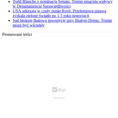
Todd Blanche z nominacją Senatu. Trump umacnia wpływy
w Departamencie Sprawiedliwości
USA uderzają w czuły punkt Rosji. Przełomowa ustawa
zyskała zielone światło po 1,5 roku negocjacji
Sąd blokuje flagową inwestycję przy Białym Domu. Trump
może być wściekły
Promowane treści