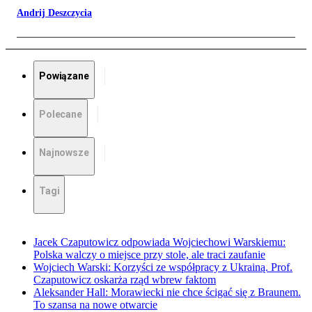
Andrij Deszczycia
Powiązane
Polecane
Najnowsze
Tagi
Jacek Czaputowicz odpowiada Wojciechowi Warskiemu:
Polska walczy o miejsce przy stole, ale traci zaufanie
Wojciech Warski: Korzyści ze współpracy z Ukrainą. Prof.
Czaputowicz oskarża rząd wbrew faktom
Aleksander Hall: Morawiecki nie chce ścigać się z Braunem.
To szansa na nowe otwarcie