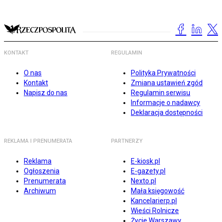
KONTAKT
REGULAMIN
O nas
Polityka Prywatności
Kontakt
Zmiana ustawień zgód
Napisz do nas
Regulamin serwisu
Informacje o nadawcy
Deklaracja dostępności
REKLAMA I PRENUMERATA
PARTNERZY
Reklama
E-kiosk.pl
Ogłoszenia
E-gazety.pl
Prenumerata
Nexto.pl
Archiwum
Mała księgowość
Kancelarierp.pl
Wieści Rolnicze
Życie Warszawy