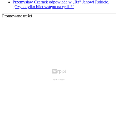
Przemysław Czarnek odpowiada w „Rz” Janowi Rokicie.
„Czy to tylko bilet wstępu na grilla?”
Promowane treści