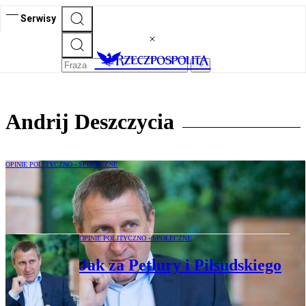
Serwisy
Andrij Deszczycia
OPINIE POLITYCZNO - SPOŁECZNE
Ambasador Ukrainy: Czarnobylskie
memento
OPINIE POLITYCZNO - SPOŁECZNE
Jak za Petlury i Piłsudskiego