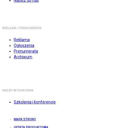
Napisz do nas
REKLAMA I PRENUMERATA
Reklama
Ogłoszenia
Prenumerata
Archiwum
NASZE WYDARZENIA
Szkolenia i konferencje
MAPA STRONY
OFERTA PRODUKTOWA