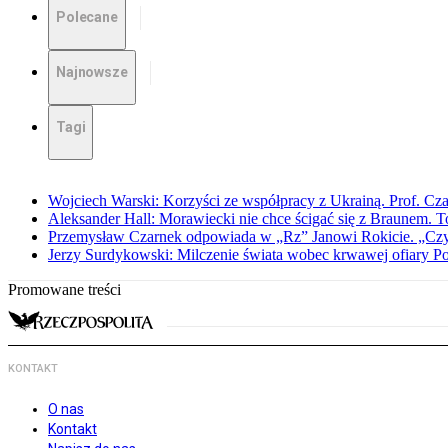
Polecane
Najnowsze
Tagi
Wojciech Warski: Korzyści ze współpracy z Ukrainą. Prof. C
Aleksander Hall: Morawiecki nie chce ścigać się z Braunem. T
Przemysław Czarnek odpowiada w „Rz” Janowi Rokicie. „Czy to
Jerzy Surdykowski: Milczenie świata wobec krwawej ofiary 
Promowane treści
KONTAKT
O nas
Kontakt