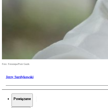
Foto: Fotorzepa/Piotr Guzik
Jerzy Surdykowski
Powiązane