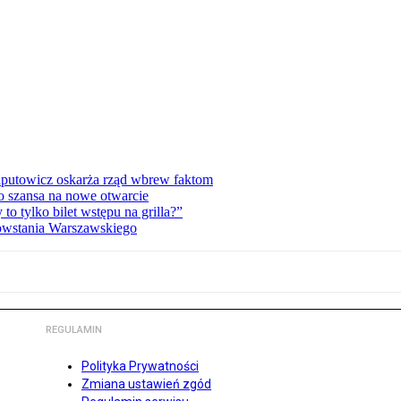
zaputowicz oskarża rząd wbrew faktom
o szansa na nowe otwarcie
 tylko bilet wstępu na grilla?”
Powstania Warszawskiego
REGULAMIN
Polityka Prywatności
Zmiana ustawień zgód