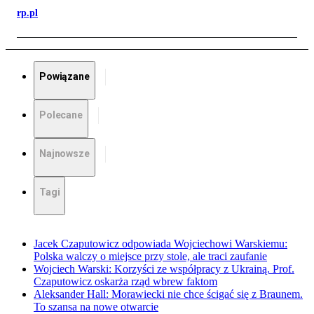
rp.pl
Powiązane
Polecane
Najnowsze
Tagi
Jacek Czaputowicz odpowiada Wojciechowi Warskiemu:
Polska walczy o miejsce przy stole, ale traci zaufanie
Wojciech Warski: Korzyści ze współpracy z Ukrainą. Prof.
Czaputowicz oskarża rząd wbrew faktom
Aleksander Hall: Morawiecki nie chce ścigać się z Braunem.
To szansa na nowe otwarcie