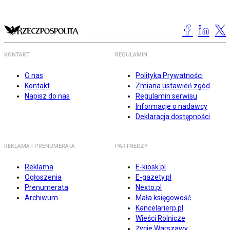
KONTAKT
REGULAMIN
O nas
Polityka Prywatności
Kontakt
Zmiana ustawień zgód
Napisz do nas
Regulamin serwisu
Informacje o nadawcy
Deklaracja dostępności
REKLAMA I PRENUMERATA
PARTNERZY
Reklama
E-kiosk.pl
Ogłoszenia
E-gazety.pl
Prenumerata
Nexto.pl
Archiwum
Mała księgowość
Kancelarierp.pl
Wieści Rolnicze
Życie Warszawy