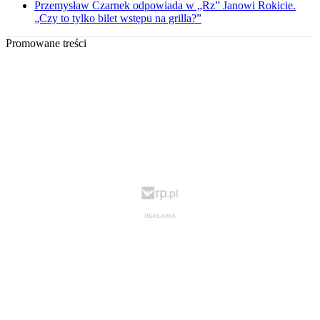
Przemysław Czarnek odpowiada w „Rz” Janowi Rokicie.
„Czy to tylko bilet wstępu na grilla?”
Promowane treści