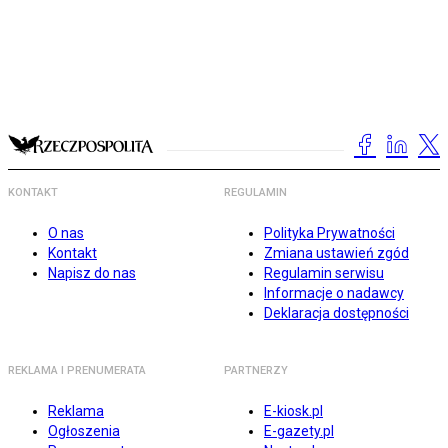
KONTAKT
REGULAMIN
O nas
Polityka Prywatności
Kontakt
Zmiana ustawień zgód
Napisz do nas
Regulamin serwisu
Informacje o nadawcy
Deklaracja dostępności
REKLAMA I PRENUMERATA
PARTNERZY
Reklama
E-kiosk.pl
Ogłoszenia
E-gazety.pl