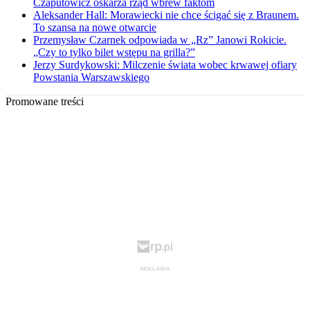
Czaputowicz oskarża rząd wbrew faktom
Aleksander Hall: Morawiecki nie chce ścigać się z Braunem.
To szansa na nowe otwarcie
Przemysław Czarnek odpowiada w „Rz” Janowi Rokicie.
„Czy to tylko bilet wstępu na grilla?”
Jerzy Surdykowski: Milczenie świata wobec krwawej ofiary
Powstania Warszawskiego
Promowane treści