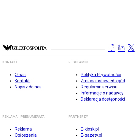
KONTAKT
REGULAMIN
O nas
Polityka Prywatności
Kontakt
Zmiana ustawień zgód
Napisz do nas
Regulamin serwisu
Informacje o nadawcy
Deklaracja dostępności
REKLAMA I PRENUMERATA
PARTNERZY
Reklama
E-kiosk.pl
Ogłoszenia
E-gazety.pl