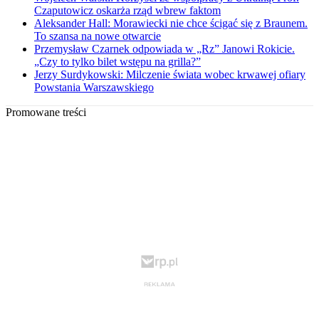
Czaputowicz oskarża rząd wbrew faktom
Aleksander Hall: Morawiecki nie chce ścigać się z Braunem.
To szansa na nowe otwarcie
Przemysław Czarnek odpowiada w „Rz” Janowi Rokicie.
„Czy to tylko bilet wstępu na grilla?”
Jerzy Surdykowski: Milczenie świata wobec krwawej ofiary
Powstania Warszawskiego
Promowane treści