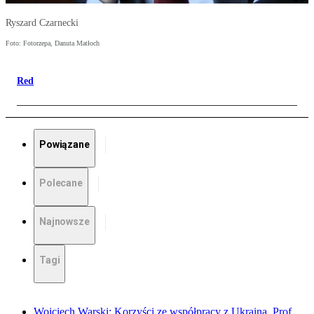
Ryszard Czarnecki
Foto: Fotorzepa, Danuta Matłoch
Red
Powiązane
Polecane
Najnowsze
Tagi
Wojciech Warski: Korzyści ze współpracy z Ukrainą. Prof.