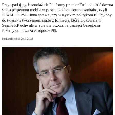
Przy spadających sondażach Platformy premier Tusk od dość dawna
śnił o perpetuum mobile w postaci koalicji cordon sanitaire, czyli
PO–SLD i PSL. Inna sprawa, czy wszystkim politykom PO byłoby
do twarzy z tworzeniem rządu z formacją, która blokowała w
Sejmie RP uchwałę w sprawie uczczenia pamięci Grzegorza
Przemyka – uważa europoseł PiS.
Publikacja:
03.06.2013 21:23