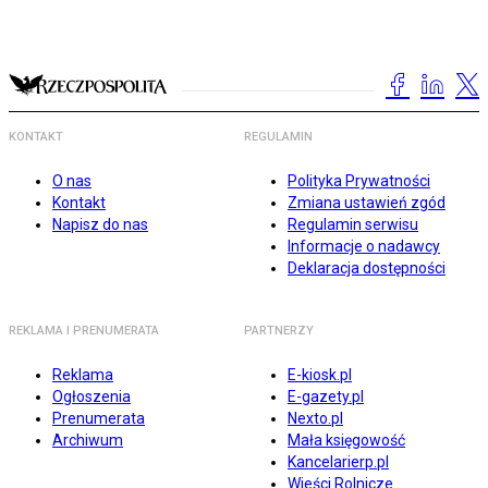
KONTAKT
REGULAMIN
O nas
Polityka Prywatności
Kontakt
Zmiana ustawień zgód
Napisz do nas
Regulamin serwisu
Informacje o nadawcy
Deklaracja dostępności
REKLAMA I PRENUMERATA
PARTNERZY
Reklama
E-kiosk.pl
Ogłoszenia
E-gazety.pl
Prenumerata
Nexto.pl
Archiwum
Mała księgowość
Kancelarierp.pl
Wieści Rolnicze