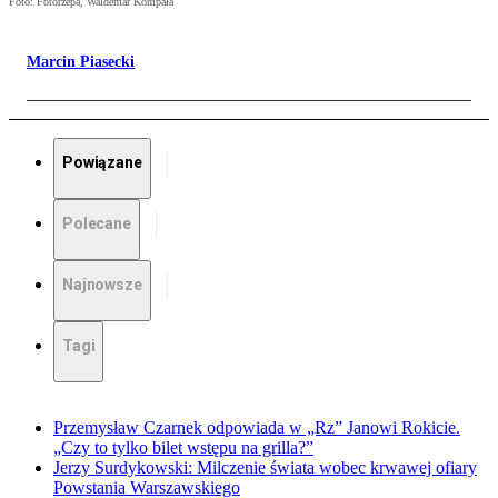
Foto: Fotorzepa, Waldemar Kompała
Marcin Piasecki
Powiązane
Polecane
Najnowsze
Tagi
Przemysław Czarnek odpowiada w „Rz” Janowi Rokicie.
„Czy to tylko bilet wstępu na grilla?”
Jerzy Surdykowski: Milczenie świata wobec krwawej ofiary
Powstania Warszawskiego