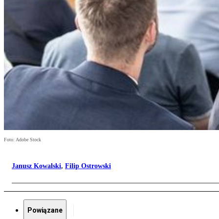
Foto: Adobe Stock
Janusz Kowalski
,
Filip Ostrowski
Powiązane