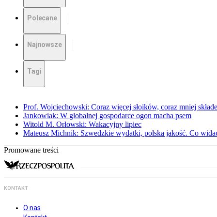
Polecane
Najnowsze
Tagi
Prof. Wojciechowski: Coraz więcej słoików, coraz mniej skład
Jankowiak: W globalnej gospodarce ogon macha psem
Witold M. Orłowski: Wakacyjny lipiec
Mateusz Michnik: Szwedzkie wydatki, polska jakość. Co wid
Promowane treści
KONTAKT
O nas