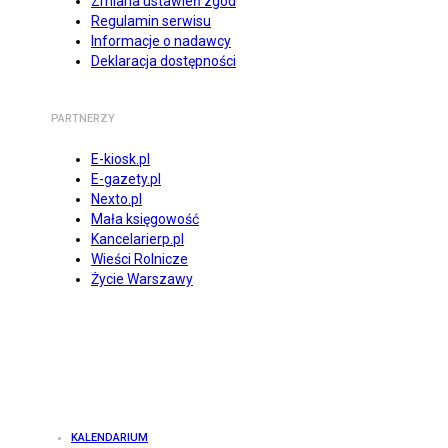
Zmiana ustawień zgód
Regulamin serwisu
Informacje o nadawcy
Deklaracja dostępności
PARTNERZY
E-kiosk.pl
E-gazety.pl
Nexto.pl
Mała księgowość
Kancelarierp.pl
Wieści Rolnicze
Życie Warszawy
KALENDARIUM