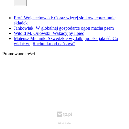
Prof. Wojciechowski: Coraz więcej słoików, coraz mniej
składek
Jankowiak: W globalnej gospodarce ogon macha psem
Witold M. Orłowski: Wakacyjny lipiec
Mateusz Michnik: Szwedzkie wydatki, polska jakość. Co
widać w „Rachunku od państwa”
Promowane treści