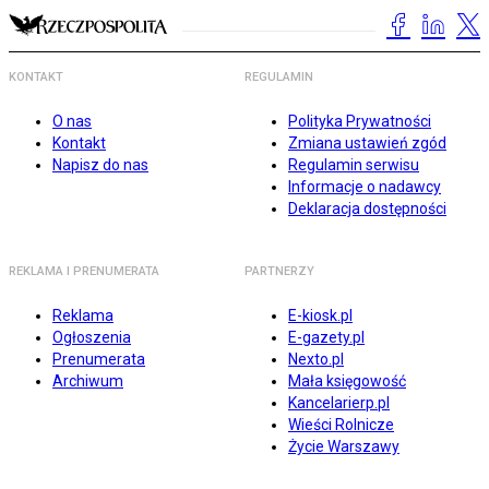
KONTAKT
REGULAMIN
O nas
Polityka Prywatności
Kontakt
Zmiana ustawień zgód
Napisz do nas
Regulamin serwisu
Informacje o nadawcy
Deklaracja dostępności
REKLAMA I PRENUMERATA
PARTNERZY
Reklama
E-kiosk.pl
Ogłoszenia
E-gazety.pl
Prenumerata
Nexto.pl
Archiwum
Mała księgowość
Kancelarierp.pl
Wieści Rolnicze
Życie Warszawy