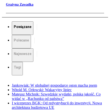
Grażyna Zawadka
Powiązane
Polecane
Najnowsze
Tagi
Jankowiak: W globalnej gospodarce ogon macha psem
Witold M. Orłowski: Wakacyjny lipiec
Mateusz Michnik: Szwedzkie wydatki, polska jakość. Co
widać w „Rachunku od państwa”
I wiceprezes BGK: Od redystrybucji do inwestycji. Nowa
architektura budżetowa UE