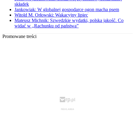
składek
Jankowiak: W globalnej gospodarce ogon macha psem
Witold M. Orłowski: Wakacyjny lipiec
Mateusz Michnik: Szwedzkie wydatki, polska jakość. Co
widać w „Rachunku od państwa”
Promowane treści