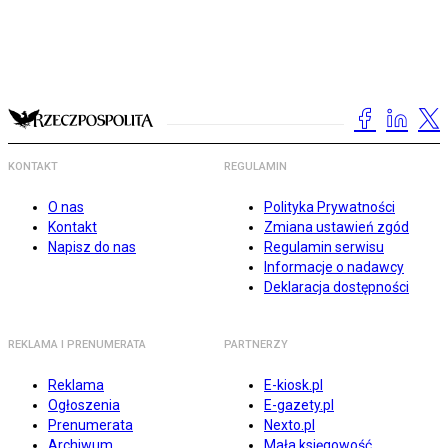
KONTAKT
REGULAMIN
O nas
Polityka Prywatności
Kontakt
Zmiana ustawień zgód
Napisz do nas
Regulamin serwisu
Informacje o nadawcy
Deklaracja dostępności
REKLAMA I PRENUMERATA
PARTNERZY
Reklama
E-kiosk.pl
Ogłoszenia
E-gazety.pl
Prenumerata
Nexto.pl
Archiwum
Mała księgowość