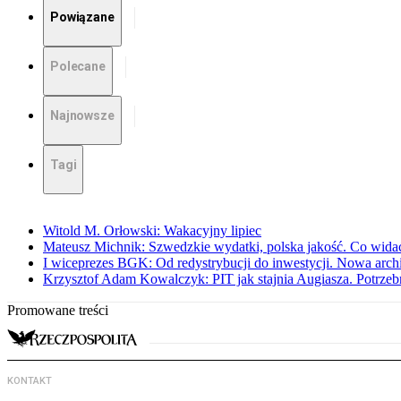
Powiązane
Polecane
Najnowsze
Tagi
Witold M. Orłowski: Wakacyjny lipiec
Mateusz Michnik: Szwedzkie wydatki, polska jakość. Co wid
I wiceprezes BGK: Od redystrybucji do inwestycji. Nowa arc
Krzysztof Adam Kowalczyk: PIT jak stajnia Augiasza. Potrzeb
Promowane treści
KONTAKT