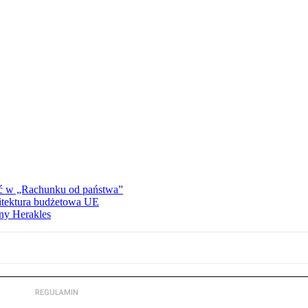
ać w „Rachunku od państwa”
hitektura budżetowa UE
ny Herakles
REGULAMIN