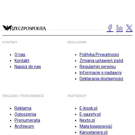
KONTAKT
REGULAMIN
O nas
Polityka Prywatności
Kontakt
Zmiana ustawień zgód
Napisz do nas
Regulamin serwisu
Informacje o nadawcy
Deklaracja dostępności
REKLAMA I PRENUMERATA
PARTNERZY
Reklama
E-kiosk.pl
Ogłoszenia
E-gazety.pl
Prenumerata
Nexto.pl
Archiwum
Mała księgowość
Kancelarierp.pl