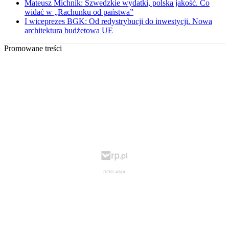
Mateusz Michnik: Szwedzkie wydatki, polska jakość. Co
widać w „Rachunku od państwa”
I wiceprezes BGK: Od redystrybucji do inwestycji. Nowa
architektura budżetowa UE
Promowane treści