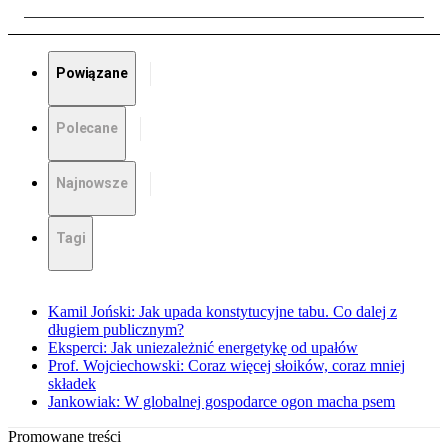
Powiązane
Polecane
Najnowsze
Tagi
Kamil Joński: Jak upada konstytucyjne tabu. Co dalej z
długiem publicznym?
Eksperci: Jak uniezależnić energetykę od upałów
Prof. Wojciechowski: Coraz więcej słoików, coraz mniej
składek
Jankowiak: W globalnej gospodarce ogon macha psem
Promowane treści