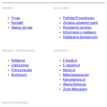
KONTAKT
REGULAMIN
O nas
Polityka Prywatności
Kontakt
Zmiana ustawień zgód
Napisz do nas
Regulamin serwisu
Informacje o nadawcy
Deklaracja dostępności
REKLAMA I PRENUMERATA
PARTNERZY
Reklama
E-kiosk.pl
Ogłoszenia
E-gazety.pl
Prenumerata
Nexto.pl
Archiwum
Mała księgowość
Kancelarierp.pl
Wieści Rolnicze
Życie Warszawy
NASZE WYDARZENIA