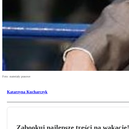
Foto: materiały prasowe
Katarzyna Kucharczyk
Zabookuj najlepsze treści na wakacje