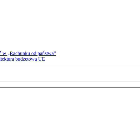
ać w „Rachunku od państwa”
hitektura budżetowa UE