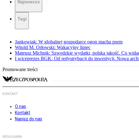
Najnowsze
Tagi
Jankowiak: W globalnej gospodarce ogon macha psem
Witold M. Orłowski: Wakacyjny lipiec
Mateusz Michnik: Szwedzkie wydatki, polska jakość. Co wid
I wiceprezes BGK: Od redystrybucji do inwestycji. Nowa arc
Promowane treści
KONTAKT
O nas
Kontakt
Napisz do nas
REGULAMIN