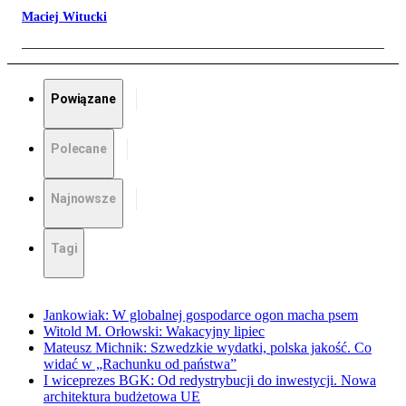
Maciej Witucki
Powiązane
Polecane
Najnowsze
Tagi
Jankowiak: W globalnej gospodarce ogon macha psem
Witold M. Orłowski: Wakacyjny lipiec
Mateusz Michnik: Szwedzkie wydatki, polska jakość. Co
widać w „Rachunku od państwa”
I wiceprezes BGK: Od redystrybucji do inwestycji. Nowa
architektura budżetowa UE