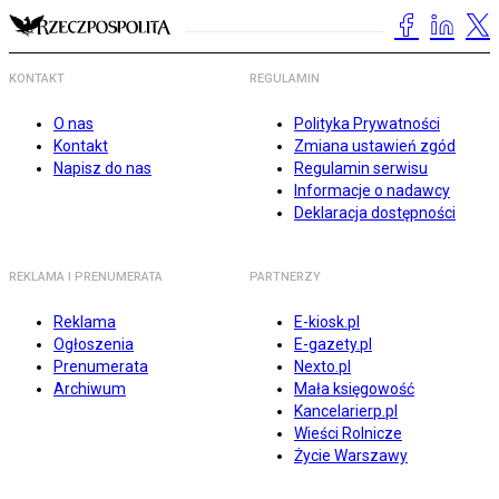
KONTAKT
REGULAMIN
O nas
Polityka Prywatności
Kontakt
Zmiana ustawień zgód
Napisz do nas
Regulamin serwisu
Informacje o nadawcy
Deklaracja dostępności
REKLAMA I PRENUMERATA
PARTNERZY
Reklama
E-kiosk.pl
Ogłoszenia
E-gazety.pl
Prenumerata
Nexto.pl
Archiwum
Mała księgowość
Kancelarierp.pl
Wieści Rolnicze
Życie Warszawy