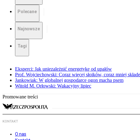
Polecane
Najnowsze
Tagi
Eksperci: Jak uniezależnić energetykę od upałów
Prof. Wojciechowski: Coraz więcej słoików, coraz mniej skład
Jankowiak: W globalnej gospodarce ogon macha psem
Witold M. Orłowski: Wakacyjny lipiec
Promowane treści
KONTAKT
O nas