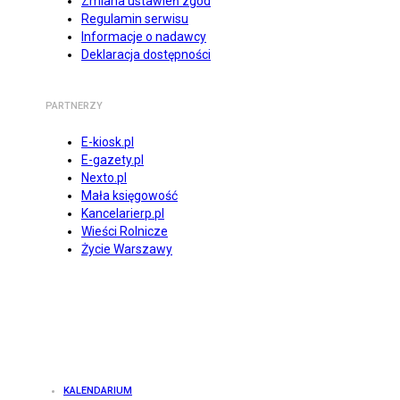
Zmiana ustawień zgód
Regulamin serwisu
Informacje o nadawcy
Deklaracja dostępności
PARTNERZY
E-kiosk.pl
E-gazety.pl
Nexto.pl
Mała księgowość
Kancelarierp.pl
Wieści Rolnicze
Życie Warszawy
KALENDARIUM