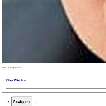
Foto: Rzeczpospolita
Eliza Więcław
Powiązane