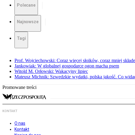
Polecane
Najnowsze
Tagi
Prof. Wojciechowski: Coraz więcej słoików, coraz mniej skład
Jankowiak: W globalnej gospodarce ogon macha psem
Witold M. Orłowski: Wakacyjny lipiec
Mateusz Michnik: Szwedzkie wydatki, polska jakość. Co wid
Promowane treści
KONTAKT
O nas
Kontakt