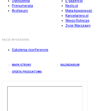
Ogłoszenia
E-gazety.pl
Prenumerata
Nexto.pl
Archiwum
Mała księgowość
Kancelarierp.pl
Wieści Rolnicze
Życie Warszawy
NASZE WYDARZENIA
Szkolenia i konferencje
MAPA STRONY
KALENDARIUM
OFERTA PRODUKTOWA