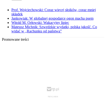
Prof. Wojciechowski: Coraz więcej słoików, coraz mniej
składek
Jankowiak: W globalnej gospodarce ogon macha psem
Witold M. Orłowski: Wakacyjny lipiec
Mateusz Michnik: Szwedzkie wydatki, polska jakość. Co
widać w „Rachunku od państwa”
Promowane treści